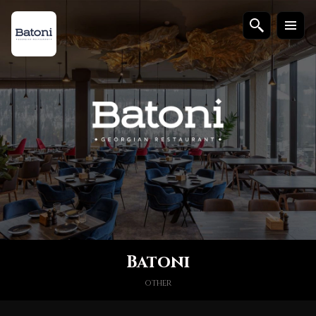
Batoni
other